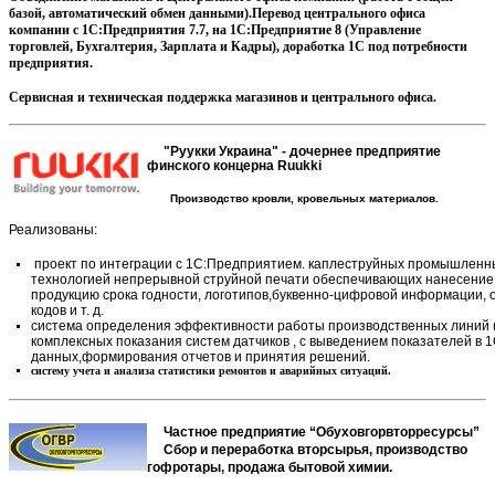
базой, автоматический обмен данными).Перевод центрального офиса
компании с 1С:Предприятия 7.7, на 1С:Предприятие 8 (Управление
торговлей, Бухгалтерия, Зарплата и Кадры), доработка 1С под потребности
предприятия.
Сервисная и техническая поддержка магазинов и центрального офиса.
"Руукки Украина" - д
очернее предприятие
финского концерна Ruukki
Производство кровли, кровельных материалов.
Реализованы:
проект по интеграции с 1С:Предприятием. каплеструйных промышлен
технологией непрерывной струйной печати обеспечивающих нанесени
продукцию срока годности, логотипов,буквенно-цифровой информации, 
кодов и т. д.
система определения эффективности работы производственных линий (
комплексных показания систем датчиков , с выведением показателей в 1
данных,формирования отчетов и принятия решений.
систему учета и анализа статистики ремонтов и аварийных ситуаций.
Частное предприятие “Обуховгорвторресурсы”
Сбор и переработка вторсырья, производство
гофротары, продажа бытовой химии.