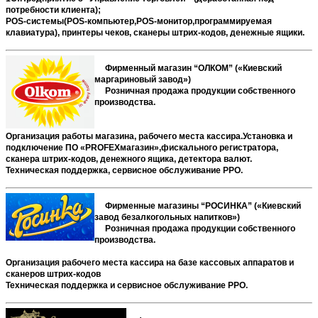
потребности клиента);
POS-систем
ы
(
POS
-компьютер,
POS
-монитор,программируемая
клавиатура), принтеры чеков, сканеры штрих-кодов, денежные ящики.
Фирменный магазин “ОЛКОМ” («Киевский
маргариновый завод»)
Розничная продажа продукции собственного
производства.
Организация работы магазина, рабочего места кассира.Установка и
подключение ПО «
PROFEX
магазин»
,фискального регистратора,
сканера штрих-кодов, денежного ящика, детектора валют.
Техническая поддержка, сервисное обслуживание РРО.
Фирменные магазины “РОСИНКА” («Киевский
завод безалкогольных напитков»)
Розничная продажа продукции собственного
производства.
Организация рабочего места кассира на базе кассовых аппаратов и
сканеров штрих-кодов
Техническая поддержка и сервисное обслуживание РРО.