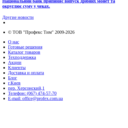
Національний банк припиняє випуск дрібних монет та
округлює суму у чеках.
Другие новости
© ТОВ "Профекс Тим" 2009-
2026
О нас
Готовые решения
Каталог товаров
Техподдержка
Акции
Клиенты
Доставка и оплата
Блог
г.Киев
пер. Херсонский,1
Телефон: (067) 474-57-70
E-mail: office@profex.com.ua