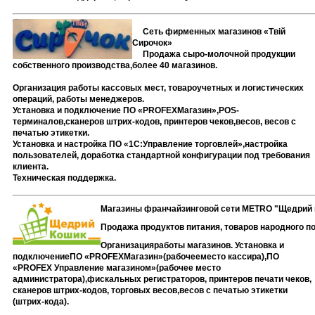
Сеть фирменных магазинов «
Твій
Сирочок
»
Продажа
сыро
-молочной продукции
собственного производства,
более 40 магазинов.
Организация работы кассовых мест, товароучетных и логистических
операций, работы менеджеров.
Установка и подключение ПО «
PROFEX
Магазин»,
POS-
терминалов,сканеров штрих-кодов, принтеров чеков,весов, весов с
печатью этикетки.
Установка и настройка ПО «1С:Управление торговлей»,настройка
пользователей, доработка стандартной конфигурации под требования
клиента.
Техническая поддержка.
Магазины франчайзинговой сети METRO "Щедрий 
Продажа продуктов питания, товаров народного п
Организацияработы магазинов. Установка и
подключениеПО «
PROFEX
Магазин
»
(рабочееместо кассира)
,ПО
«
PROFEX
Управление магазином
»
(рабочее место
администратора),
фискальных регистраторов,
принтеров печати чеков,
сканеров штрих-кодов,
торговых весов,
весов с печатью этикетки
(штрих-кода).