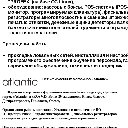
"PROFEX"(на базе ОС Linux);
оборудование: кассовые боксы, POS-системы(POS
монитор, программируемая клавиатура), фискальн
регистраторы,многоплоскостные сканеры штрих-к
печатью этикетки, денежные ящики,детекторы валю
банкнот,счетчики посетителей, турникеты и огражд
тележки покупателей.
Проведены работы:
прокладка локальных сетей, инсталляция и настро
программного обеспечения,обучение персонала, г
сервисное обслуживание, техническая поддержка.
Сеть фирменных магазинов «Atlantic»
Широкий ассортимент фирменного нижнего белья и одежды, торговых
марок «Atlantic» и «ROSME».Более 20 магазинов в Киеве, Львове,
Днепропетровске, Николаеве, Одессе,
Организация работы магазинов. Установка и подключение ПО
1С:Предприятие 8 "Управление торговлей ", фискальных регистраторов,
сканеров штрих-кодов, денежных ящиков, детекторов валют.
Объединение магазинов и Центрального офиса компании (работа с общей