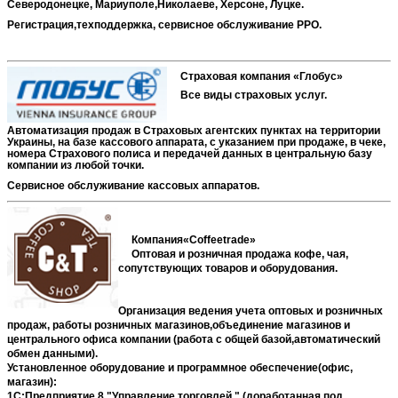
Северодонецке, Мариуполе,Николаеве, Херсоне, Луцке.
Регистрация,техподдержка, сервисное обслуживание РРО.
Страховая компания «Глобус»
Все виды страховых услуг.
Автоматизация продаж в Страховых агентских пунктах на территории
Украины, на базе кассового аппарата, с указанием при продаже, в чеке,
номера Страхового полиса и передачей данных в центральную базу
компании из любой точки.
Сервисное обслуживание кассовых аппаратов.
Компания«
Coffeetrade
»
Оптовая и розничная продажа кофе, чая,
сопутствующ
их товаров и
оборудования.
Организация ведения учета оптовых и розничных
продаж, работы розничных магазинов,объединение магазинов и
центрального офиса компании (работа с общей базой,автоматический
обмен данными).
Установленное оборудование и программное обеспечение(офис,
магазин):
1С:Предприятие 8 "Управление торговлей " (доработанная под