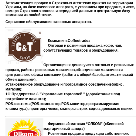
Автоматизация продаж в Страховых агентских пунктах на территории
Украины, на базе кассового аппарата, с указанием при продаже, в чеке,
номера Страхового полиса и передачей данных в центральную базу
компании из любой точки.
Сервисное обслуживание кассовых аппаратов.
Компания«
Coffeetrade
»
Оптовая и розничная продажа кофе, чая,
сопутствующ
их товаров и
оборудования.
Организация ведения учета оптовых и розничных
продаж, работы розничных магазинов,объединение магазинов и
центрального офиса компании (работа с общей базой,автоматический
обмен данными).
Установленное оборудование и программное обеспечение(офис,
магазин):
1С:Предприятие 8 "Управление торговлей " (доработанная под
потребности клиента);
POS-систем
ы
(
POS
-компьютер,
POS
-монитор,программируемая
клавиатура), принтеры чеков, сканеры штрих-кодов, денежные ящики.
Фирменный магазин “ОЛКОМ” («Киевский
маргариновый завод»)
Розничная продажа продукции собственного