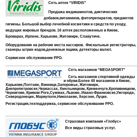
Сеть аптек “VIRIDIS”
Продажа медикаментов, диетических
добавок,витаминов, фитопрепаратов, предметов
гигиены. Большой выбор лечебной косметики и средств по уходу,
ведущих мировых брендов. 16 аптек расположенных в Киеве,
Броварах, Ирпене, Харькове, Житомире, Славутиче.
Оборудование на рабочие места кассиров.
Фискальные регистраторы,
сканеры штрих-кодов,денежные ящики, детекторы валют.
Сервисное обслуживание РРО.
Сеть магазинов “MEGASPORT”
Сеть магазинов спортивной одежды
и обуви.Более 40 магазинов в Киеве,
Харькове,Полтаве,
Виннице,Запорожье, Житомире,
Днепропетровске,Черкассах, Хмельницком, Кременчуге,Кропивницком,
Чернигове, Кривом Роге,Суммах, Львове, Ивано-Франковске,Ужгороде,
Северодонецке, Мариуполе,Николаеве, Херсоне, Луцке.
Регистрация,техподдержка, сервисное обслуживание РРО.
Страховая компания «Глобус»
Все виды страховых услуг.