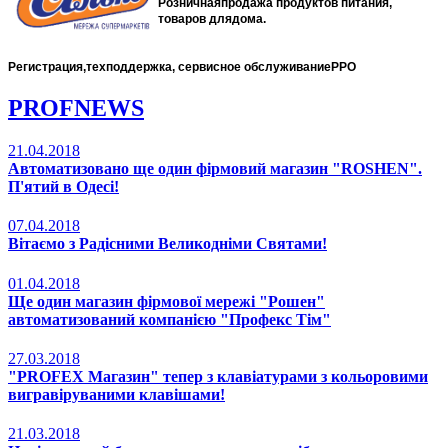
Розничнаяпродажа продуктов питания,
товаров длядома.
Регистрация,техподдержка, сервисное обслуживаниеРРО
PROF
NEWS
21.04.2018
Автоматизовано ще один фірмовий магазин "ROSHEN".
П'ятий в Одесі!
07.04.2018
Вітаємо з Радісними Великодніми Святами!
01.04.2018
Ще один магазин фірмової мережі "Рошен"
автоматизований компанією "Профекс Тім"
27.03.2018
"PROFEX Магазин" тепер з клавіатурами з кольоровими
вигравіруваними клавішами!
21.03.2018