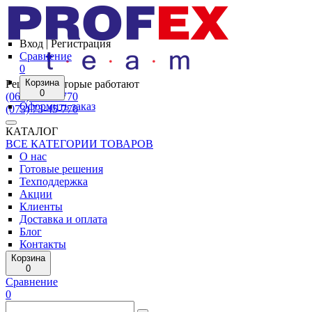
Вход | Регистрация
Сравнение
0
Корзина
Решения, которые работают
0
(067) 47-45-770
Оформить заказ
(073) 73-45-770
КАТАЛОГ
ВСЕ КАТЕГОРИИ ТОВАРОВ
О нас
Готовые решения
Техподдержка
Акции
Клиенты
Доставка и оплата
Блог
Контакты
Корзина
0
Сравнение
0