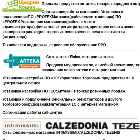
Продажа продуктов питания, товаров народного пот
Организацияработы магазинов. Установка и
подключениеПО «
PROFEX
Магазин
»
(рабочееместо кассира)
,ПО
«
PROFEX
Управление магазином
»
(рабочее место
администратора),
фискальных регистраторов,
принтеров печати чеков,
сканеров штрих-кодов,
торговых весов,
весов с печатью этикетки
(штрих-кода).
Техническая поддержка, сервисное обслуживание РРО.
Сеть аптек «Лікія», интернет-аптека.
Продажа медпрепаратов, лечебной косметики,тов
назначения через аптеки и интернет магазин.
Установкаи настройка ПО «1С:Управление торговым предприятием» в
центральном офисе.
Установка,настройка ПО «1С:Аптека» в точках розничных продаж.
Установка и подключение фискальных регистраторов и другого
торгового оборудования.Интеграция 1С с интернет магазином.
Организация работы с
all-
центра
Сеть фирменных магазинов
INTIMISSIMI,CALZEDONIA,
TEZENIS