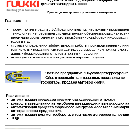
"Руукки Украина" - д
очернее предприятие
финского концерна Ruukki
Производство кровли, кровельных материалов.
Реализованы:
проект по интеграции с 1С:Предприятием. каплеструйных промышле
технологией непрерывной струйной печати обеспечивающих нанесе
продукцию срока годности, логотипов,буквенно-цифровой информации,
кодов и т. д.
система определения эффективности работы производственных линий
комплексных показания систем датчиков , с выведением показателей в
данных,формирования отчетов и принятия решений.
систему учета и анализа статистики ремонтов и аварийных ситуаций.
Частное предприятие “Обуховгорвторресурсы”
Сбор и переработка вторсырья, производство
гофротары, продажа бытовой химии.
Реализовано:
автоматизация процессов приемки-складирования-отгрузки,
контроль взвешивания автомобилей въезжающих и выезжающих на
автоматизация процесса формирования грузов и составления мар
автотранспорта предприятия,
автоматизация документооборота, в том числе договоров на предпр
и др.