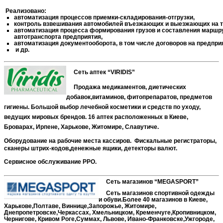
Реализовано:
автоматизация процессов приемки-складирования-отгрузки,
контроль взвешивания автомобилей въезжающих и выезжающих на т
автоматизация процесса формирования грузов и составления маршр
автотранспорта предприятия,
автоматизация документооборота, в том числе договоров на предпри
и др.
Сеть аптек “VIRIDIS”
Продажа медикаментов, диетических
добавок,витаминов, фитопрепаратов, предметов
гигиены. Большой выбор лечебной косметики и средств по уходу,
ведущих мировых брендов. 16 аптек расположенных в Киеве,
Броварах, Ирпене, Харькове, Житомире, Славутиче.
Оборудование на рабочие места кассиров.
Фискальные регистраторы,
сканеры штрих-кодов,денежные ящики, детекторы валют.
Сервисное обслуживание РРО.
Сеть магазинов “MEGASPORT”
Сеть магазинов спортивной одежды
и обуви.Более 40 магазинов в Киеве,
Харькове,Полтаве,
Виннице,Запорожье, Житомире,
Днепропетровске,Черкассах, Хмельницком, Кременчуге,Кропивницком,
Чернигове, Кривом Роге,Суммах, Львове, Ивано-Франковске,Ужгороде,